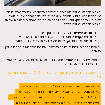
גרירה מהירה לאופנועים היא שירות חיוני לכל רוכב אופנוע, במיוחד במצבי חירום
כמו תקלות פתאומיות או תאונות. כשאתם צריכים גרירה מהירה ואמינה, חשוב
לדעת שיש חברה מקצועית שיכולה לספק את השירות במהירות ובבטיחות.שירותי
גרירה מהירה לאופנועים כוללים:
תגובה מיידית
: הגעה למקום תוך זמן קצר.
ציוד מתקדם
: שימוש בציוד המתקדם ביותר לגרירת האופנוע.
צוות מיומן
: צוות מקצועי ומנוסה שיודע לטפל בכל סוגי האופנועים.
אם אתם מחפשים שירות גרירה מהירה לאופנועים בכל איזור גוש דן המרכז השרון
והשפלה
אנו ממליצים על חברת
הגורר 24/7
. החברה מציעה שירות מהיר, מקצועי ואמין,
וזמינה עבורכם בכל שעה ביום.
גרר אופנועים
גרירת טרקטורונים
שירותי גרירה 24/7
טיפים לנהגים
ביטוח
וגרירה
גרירת אופנועים
גרירת אופנועים בראשון לציון
שירותי גרירה לאופנועים
גרירת אופנועים 24/7
גרירה מהירה לאופנועים
שירותי גרירה בראשון לציון
חגורר 24/7
שירותי גרירה מקצועיים
גרירת רכב דו גלגלי
שירותי גרירה זמינים
גרירה בטוחה לאופנועים
שירותי גרירה במרכז הארץ
שירותי גרירה 24 שעות