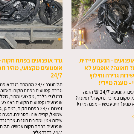
ופנועים - הגעה מיידית
גרר אופנועים בפתח תקוה –
 תאונה? אופנוע לא
אופנועים מקצועי, מהיר וזמ
ירות גרירה וחילוץ
24/7
- מענה מיידי!
ה.ל הגורר 24/7 מתמחה בגרר אופ
וגרירת קטנועים בפתח תקוה והאזור. 
גרר אופנועים וקטנועים 24/7 🚨 הגעה
דו־גלגלי בלבד, מקצועי ומהיר, כולל 
ל מקום במרכז. נתקעת? תאונה?
אופנועים וקטנועים תקועים באמצע 
 מניע? חייג עכשיו – מענה מיידי!
זמינות 24/7 בפתח תקוה, רמת גן
שמואל, קריית אונו והסביבה. הגעה מ
שירות אמין ומחירים הוגנים. צריך גרר
אופנועים בפתח תקוה עכשיו? ה.ל הג
24/7 בדרך אליך.